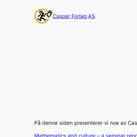
Skip
to
Caspar Forlag AS
content
På denne siden presenterer vi noe av Caspa
Mathematics and culture – a seminar repo