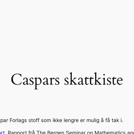
Caspars skattkiste
r Forlags stoff som ikke lengre er mulig å få tak i.
rt
. Rapport frå The Bergen Seminar on Mathematics and