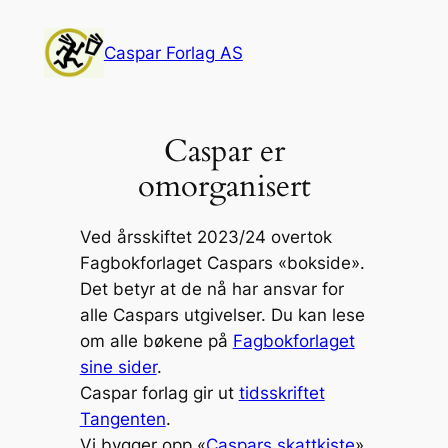
Skip
to
Caspar Forlag AS
content
Caspar er
omorganisert
Ved årsskiftet 2023/24 overtok
Fagbokforlaget Caspars «bokside».
Det betyr at de nå har ansvar for
alle Caspars utgivelser. Du kan lese
om alle bøkene på
Fagbokforlaget
sine sider
.
Caspar forlag gir ut
tidsskriftet
Tangenten
.
Vi bygger opp «
Caspars skattkiste
»